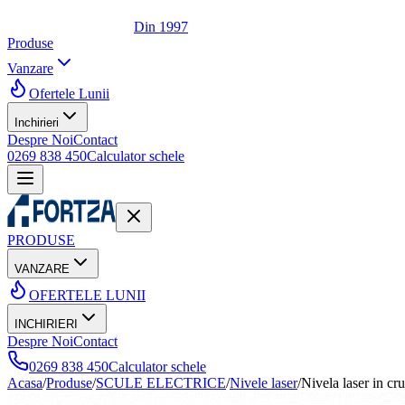
Din 1997
Produse
Vanzare
Ofertele Lunii
Inchirieri
Despre Noi
Contact
0269 838 450
Calculator schele
PRODUSE
VANZARE
OFERTELE LUNII
INCHIRIERI
Despre Noi
Contact
0269 838 450
Calculator schele
Acasa
/
Produse
/
SCULE ELECTRICE
/
Nivele laser
/
Nivela laser in 