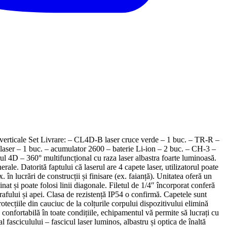
verticale Set Livrare: – CL4D-B laser cruce verde – 1 buc. – TR-R –
 laser – 1 buc. – acumulator 2600 – baterie Li-ion – 2 buc. – CH-3 –
ul 4D – 360° multifuncțional cu raza laser albastra foarte luminoasă.
nerale. Datorită faptului că laserul are 4 capete laser, utilizatorul poate
 în lucrări de construcții și finisare (ex. faianță). Unitatea oferă un
t și poate folosi linii diagonale. Filetul de 1/4″ încorporat conferă
rafului și apei. Clasa de rezistență IP54 o confirmă. Capetele sunt
Protecțiile din cauciuc de la colțurile corpului dispozitivului elimină
ă confortabilă în toate condițiile, echipamentul vă permite să lucrați cu
l fasciculului – fascicul laser luminos, albastru și optica de înaltă