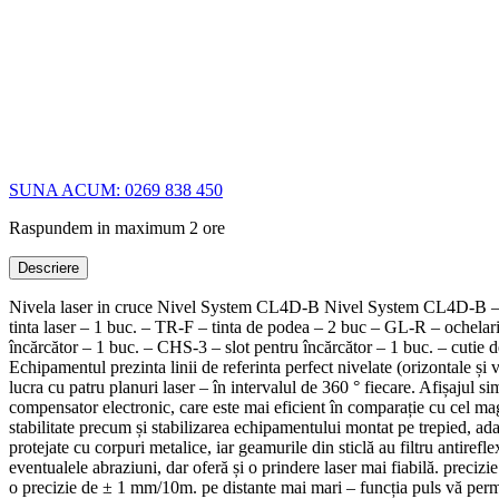
SUNA ACUM: 0269 838 450
Raspundem in maximum 2 ore
Descriere
Nivela laser in cruce Nivel System CL4D-B Nivel System CL4D-B – NEW
tinta laser – 1 buc. – TR-F – tinta de podea – 2 buc – GL-R – ochelar
încărcător – 1 buc. – CHS-3 – slot pentru încărcător – 1 buc. – cutie 
Echipamentul prezinta linii de referinta perfect nivelate (orizontale și ve
lucra cu patru planuri laser – în intervalul de 360 ° fiecare. Afișajul si
compensator electronic, care este mai eficient în comparație cu cel mag
stabilitate precum și stabilizarea echipamentului montat pe trepied, ad
protejate cu corpuri metalice, iar geamurile din sticlă au filtru antirefle
eventualele abraziuni, dar oferă și o prindere laser mai fiabilă. precizie
o precizie de ± 1 mm/10m. pe distante mai mari – funcția puls vă permite s