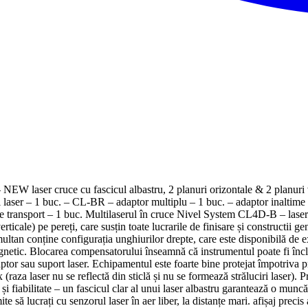
 laser cruce cu fascicul albastru, 2 planuri orizontale & 2 planuri 
i laser – 1 buc. – CL-BR – adaptor multiplu – 1 buc. – adaptor inaltime
de transport – 1 buc. Multilaserul în cruce Nivel System CL4D-B – laser
rticale) pe pereți, care susțin toate lucrarile de finisare și constructii ge
multan conține configurația unghiurilor drepte, care este disponibilă de ex.
netic. Blocarea compensatorului înseamnă că instrumentul poate fi înclina
aptor sau suport laser. Echipamentul este foarte bine protejat împotriva p
x (raza laser nu se reflectă din sticlă și nu se formează străluciri laser). 
 și fiabilitate – un fascicul clar al unui laser albastru garantează o munc
ă lucrați cu senzorul laser în aer liber, la distanțe mari. afișaj precis a