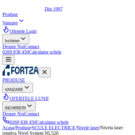
Din 1997
Produse
Vanzare
Ofertele Lunii
Inchirieri
Despre Noi
Contact
0269 838 450
Calculator schele
PRODUSE
VANZARE
OFERTELE LUNII
INCHIRIERI
Despre Noi
Contact
0269 838 450
Calculator schele
Acasa
/
Produse
/
SCULE ELECTRICE
/
Nivele laser
/
Nivela laser
rotativa Nivel System NL520