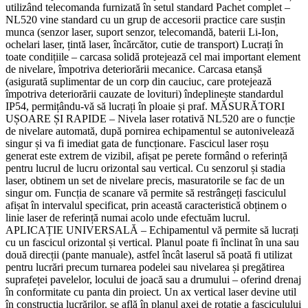
utilizând telecomanda furnizată în setul standard Pachet complet –
NL520 vine standard cu un grup de accesorii practice care susțin
munca (senzor laser, suport senzor, telecomandă, baterii Li-Ion,
ochelari laser, țintă laser, încărcător, cutie de transport) Lucrați în
toate condițiile – carcasa solidă protejează cel mai important element
de nivelare, împotriva deteriorării mecanice. Carcasa etanșă
(asigurată suplimentar de un corp din cauciuc, care protejează
împotriva deteriorării cauzate de lovituri) îndeplinește standardul
IP54, permițându-vă să lucrați în ploaie și praf. MĂSURĂTORI
UȘOARE ȘI RAPIDE – Nivela laser rotativă NL520 are o funcție
de nivelare automată, după pornirea echipamentul se autonivelează
singur și va fi imediat gata de funcționare. Fascicul laser roșu
generat este extrem de vizibil, afișat pe perete formând o referință
pentru lucrul de lucru orizontal sau vertical. Cu senzorul și stadia
laser, obtinem un set de nivelare precis, masuratorile se fac de un
singur om. Funcția de scanare vă permite să restrângeți fasciculul
afișat în intervalul specificat, prin această caracteristică obținem o
linie laser de referință numai acolo unde efectuăm lucrul.
APLICAȚIE UNIVERSALĂ – Echipamentul vă permite să lucrați
cu un fascicul orizontal și vertical. Planul poate fi înclinat în una sau
două direcții (pante manuale), astfel încât laserul să poată fi utilizat
pentru lucrări precum turnarea podelei sau nivelarea și pregătirea
suprafeței pavelelor, locului de joacă sau a drumului – oferind drenaj
în conformitate cu panta din proiect. Un ax vertical laser devine util
în construcția lucrărilor, se află în planul axei de rotație a fasciculului