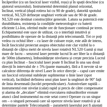
încăperilor (cu un fascicul laser vizibil, roșu) și în spații deschise (cu
ajutorul senzorului). Instrumentul determină planul orizontal,
înclinat, vertical (după rotirea lui cu 90 de grade), datorită spotului
vertical, NL520 definește unghiuri verticale sau de 90 de grade.
NL520 este destinat construcțiilor generale. Latura sa puternică este
durabilitatea, rezistența la condițiile meteorologice cu baterii
eficiente Li-Ion, oferind multe ore de funcționare continuă pe teren.
Echipamentul este ușor de utilizat, cu o interfață intuitivă și
posibilitatea de operare de la distanță prin telecomandă. Tot ce poți
vedea cu ochiul liber – cu laser de culoare roșie, este atât de intens,
încât fasciculul proiectat asupra obiectului este clar vizibil la o
distanță de câțiva metri de nivela laser rotativă NL520 Gamă și mai
mare de lucru – senzorul laser permite lucrul în aer liber la o distanță
de 500m (diametru), îmbunătățește nivelarea și crește precizia Lucrul
cu plan înclinat – fasciculul laser poate fi înclinat în una sau două
direcții în intervalul de ± 5% (pante manuale), fără a fi nevoie să se
calculeze diferența de nivel Laser în orice direcție – capul care emite
un fascicul orizontal stabilește suplimentar o linie laser (spot
vertical), facilitând definirea unui plan laser la unghiuri de 90° față
de linia desemnată (lucrări perpendiculare). Autonivelare rapidă –
instrumentul este nivelat (calat) rapid și precis de către compensator
și alarma de „decalare” elimină executarea măsurătorilor eronate
atunci când instrumentul nu este setat corect Operare cu un singur
om – o singură persoană care să opereze nivela laser rotativă și să
determine pantele Telecomandă – parametrii laserului pot fi ajustați