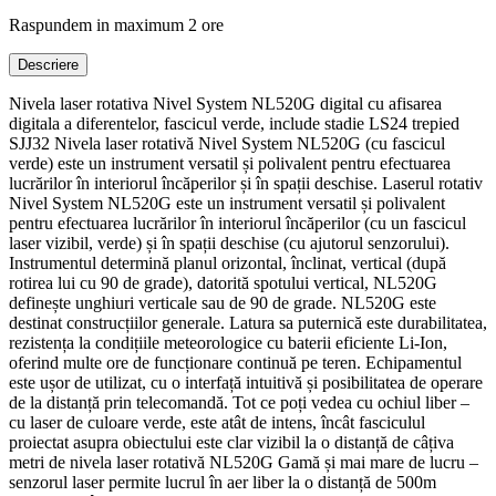
Raspundem in maximum 2 ore
Descriere
Nivela laser rotativa Nivel System NL520G digital cu afisarea
digitala a diferentelor, fascicul verde, include stadie LS24 trepied
SJJ32 Nivela laser rotativă Nivel System NL520G (cu fascicul
verde) este un instrument versatil și polivalent pentru efectuarea
lucrărilor în interiorul încăperilor și în spații deschise. Laserul rotativ
Nivel System NL520G este un instrument versatil și polivalent
pentru efectuarea lucrărilor în interiorul încăperilor (cu un fascicul
laser vizibil, verde) și în spații deschise (cu ajutorul senzorului).
Instrumentul determină planul orizontal, înclinat, vertical (după
rotirea lui cu 90 de grade), datorită spotului vertical, NL520G
definește unghiuri verticale sau de 90 de grade. NL520G este
destinat construcțiilor generale. Latura sa puternică este durabilitatea,
rezistența la condițiile meteorologice cu baterii eficiente Li-Ion,
oferind multe ore de funcționare continuă pe teren. Echipamentul
este ușor de utilizat, cu o interfață intuitivă și posibilitatea de operare
de la distanță prin telecomandă. Tot ce poți vedea cu ochiul liber –
cu laser de culoare verde, este atât de intens, încât fasciculul
proiectat asupra obiectului este clar vizibil la o distanță de câțiva
metri de nivela laser rotativă NL520G Gamă și mai mare de lucru –
senzorul laser permite lucrul în aer liber la o distanță de 500m