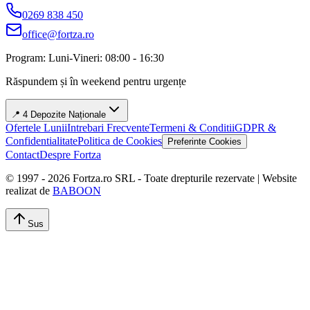
0269 838 450
office@fortza.ro
Program: Luni-Vineri: 08:00 - 16:30
Răspundem și în weekend pentru urgențe
📍 4 Depozite Naționale
Ofertele Lunii
Intrebari Frecvente
Termeni & Conditii
GDPR &
Confidentialitate
Politica de Cookies
Preferinte Cookies
Contact
Despre Fortza
© 1997 -
2026
Fortza.ro SRL - Toate drepturile rezervate | Website
realizat de
BABOON
Sus