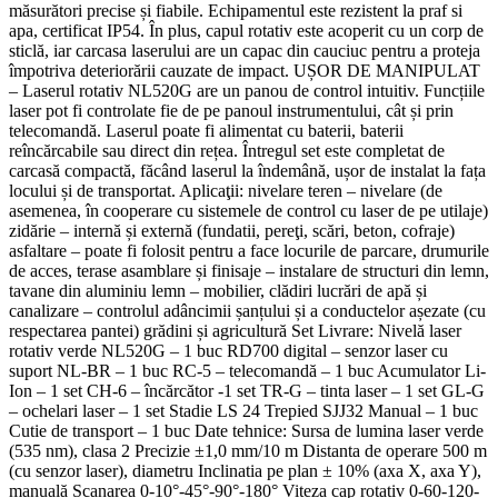
măsurători precise și fiabile. Echipamentul este rezistent la praf si
apa, certificat IP54. În plus, capul rotativ este acoperit cu un corp de
sticlă, iar carcasa laserului are un capac din cauciuc pentru a proteja
împotriva deteriorării cauzate de impact. UȘOR DE MANIPULAT
– Laserul rotativ NL520G are un panou de control intuitiv. Funcțiile
laser pot fi controlate fie de pe panoul instrumentului, cât și prin
telecomandă. Laserul poate fi alimentat cu baterii, baterii
reîncărcabile sau direct din rețea. Întregul set este completat de
carcasă compactă, făcând laserul la îndemână, ușor de instalat la fața
locului și de transportat. Aplicaţii: nivelare teren – nivelare (de
asemenea, în cooperare cu sistemele de control cu laser de pe utilaje)
zidărie – internă și externă (fundatii, pereţi, scări, beton, cofraje)
asfaltare – poate fi folosit pentru a face locurile de parcare, drumurile
de acces, terase asamblare și finisaje – instalare de structuri din lemn,
tavane din aluminiu lemn – mobilier, clădiri lucrări de apă și
canalizare – controlul adâncimii șanțului și a conductelor așezate (cu
respectarea pantei) grădini și agricultură Set Livrare: Nivelă laser
rotativ verde NL520G – 1 buc RD700 digital – senzor laser cu
suport NL-BR – 1 buc RC-5 – telecomandă – 1 buc Acumulator Li-
Ion – 1 set CH-6 – încărcător -1 set TR-G – tinta laser – 1 set GL-G
– ochelari laser – 1 set Stadie LS 24 Trepied SJJ32 Manual – 1 buc
Cutie de transport – 1 buc Date tehnice: Sursa de lumina laser verde
(535 nm), clasa 2 Precizie ±1,0 mm/10 m Distanta de operare 500 m
(cu senzor laser), diametru Inclinatia pe plan ± 10% (axa X, axa Y),
manuală Scanarea 0-10°-45°-90°-180° Viteza cap rotativ 0-60-120-