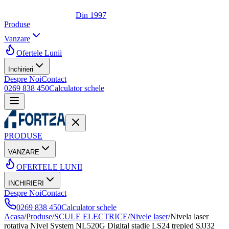
Din 1997
Produse
Vanzare
Ofertele Lunii
Inchirieri
Despre Noi
Contact
0269 838 450
Calculator schele
PRODUSE
VANZARE
OFERTELE LUNII
INCHIRIERI
Despre Noi
Contact
0269 838 450
Calculator schele
Acasa
/
Produse
/
SCULE ELECTRICE
/
Nivele laser
/
Nivela laser
rotativa Nivel System NL520G Digital stadie LS24 trepied SJJ32