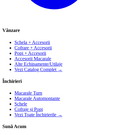
Vânzare
Schela + Accesorii
Cofrare + Accesorii
Popi + Accesorii
Accesorii Macarale
Alte Echipamente/Utilaje
Vezi Catalog Complet →
Închirieri
Macarale Turn
Macarale Automontante
Schele
Cofraje și Popi
Vezi Toate Închirierile →
Sună Acum