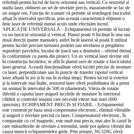
referință pentru lucrul de lucru orizontal sau vertical. Cu senzorul și
stadia laser, obtinem un set de nivelare precis, masuratorile se fac de
un singur om. Funcția de scanare vă permite să restrângeți fasciculul
afișat în intervalul specificat, prin această caracteristică obținem o
linie laser de referință numai acolo unde efectuăm lucrul.
APLICAȚIE UNIVERSALĂ – Echipamentul vă permite să lucrați
cu un fascicul orizontal și vertical. Planul poate fi înclinat în una sau
două direcții (pante manuale), astfel încât laserul să poată fi utilizat
pentru lucrări precum turnarea podelei sau nivelarea și pregătirea
suprafeței pavelelor, locului de joacă sau a drumului – oferind drenaj
în conformitate cu panta din proiect. Un ax vertical laser devine util
în construcția lucrărilor, se află în planul axei de rotație a fasciculului
laser generat. Această funcționalitate oferă lucrări precise de montare
cu laser, perpendiculare sau în puncte de transfer (spotul vertical
laser afișată în jos și în sus în același timp). Pentru lucrul la exterior
și la intervale mai înalte, senzorul laser oferă posibilitatea de a primi
un semnal în intervalul de 500 m (diametrul). Viteza de rotație
diferită a capului laser asigură lucrările de instalare în interiorul
clădirii și controlul mașinii care necesită viteze mai mari (600
rpm/min). ECHIPAMENT PRECIS ȘI FIABIL – Echipamentul
este construit pe baza unui compensator electronic, elimină vibrațiile
și asigură o nivelare precisă cu laser. Compensatorul electronic, în
comparație cu cel magnetic, este mult mai precis, mai ales în cazul în
care măsurătorile de nivelare a terenului, unde pot apărea vibrații din
cauza muncii echipamentelor grele. Prin urmare, NL520G oferă