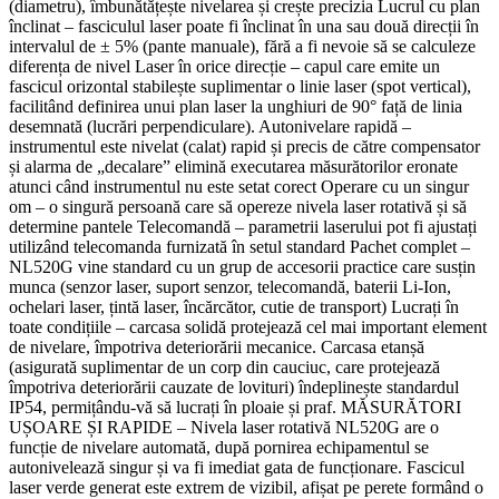
(diametru), îmbunătățește nivelarea și crește precizia Lucrul cu plan
înclinat – fasciculul laser poate fi înclinat în una sau două direcții în
intervalul de ± 5% (pante manuale), fără a fi nevoie să se calculeze
diferența de nivel Laser în orice direcție – capul care emite un
fascicul orizontal stabilește suplimentar o linie laser (spot vertical),
facilitând definirea unui plan laser la unghiuri de 90° față de linia
desemnată (lucrări perpendiculare). Autonivelare rapidă –
instrumentul este nivelat (calat) rapid și precis de către compensator
și alarma de „decalare” elimină executarea măsurătorilor eronate
atunci când instrumentul nu este setat corect Operare cu un singur
om – o singură persoană care să opereze nivela laser rotativă și să
determine pantele Telecomandă – parametrii laserului pot fi ajustați
utilizând telecomanda furnizată în setul standard Pachet complet –
NL520G vine standard cu un grup de accesorii practice care susțin
munca (senzor laser, suport senzor, telecomandă, baterii Li-Ion,
ochelari laser, țintă laser, încărcător, cutie de transport) Lucrați în
toate condițiile – carcasa solidă protejează cel mai important element
de nivelare, împotriva deteriorării mecanice. Carcasa etanșă
(asigurată suplimentar de un corp din cauciuc, care protejează
împotriva deteriorării cauzate de lovituri) îndeplinește standardul
IP54, permițându-vă să lucrați în ploaie și praf. MĂSURĂTORI
UȘOARE ȘI RAPIDE – Nivela laser rotativă NL520G are o
funcție de nivelare automată, după pornirea echipamentul se
autonivelează singur și va fi imediat gata de funcționare. Fascicul
laser verde generat este extrem de vizibil, afișat pe perete formând o