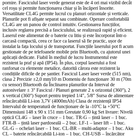
pornire. Fasciculul laser verde generat este de 4 ori mai vizibil decât
cel roșu și permite funcționarea chiar și în încăperi însorite.
Versatilitate CL4G permite lucrul cu planuri orizontale și verticale.
Planurile pot fi afișate separat sau combinate. Operare confortabilă
CL4G are un panou de control intuitiv. Gestionarea funcțiilor,
inclusiv reglarea precisă a fasciculului, se realizează rapid și eficient.
Laserul este alimentat de o baterie cu litiu și este încorporat într-o
carcasă compactă, ceea ce face ca laserul să fie practic, ușor de
instalat la fața locului și de transportat. Funcțiile laserului pot fi acum
gestionate de pe telefoanele mobile prin Bluetooth, cu ajutorul unei
aplicații dedicate. Fiabil în mediul de lucru Instrumentul este
rezistent la praf și apă (IP54). În plus, corpul laserului a fost
ranforsat cu elemente metalice, datorită cărora este rezistent la
condițiile dificile de pe șantier. Fascicul Laser laser verde (515 nm),
clasa 2 Precizie ±2,0 mm/10 m Domeniu de funcționare 30 m (70m
cu sensor) Bluetooth da Înclinarea planurilor da Interval de
autonivelare ± 3° Fascicul / Planuri generate 2 x orizontal (360°), 2
x vertical (360°) Suport pentru trepied 1/4″, 5/8″ Sursa de alimentare
reîncărcabilă Li-ion 3,7V (4000mAh) Clasa de rezistență IP54
Intervalul de temperatură de funcționare de la -10°C la +50°C
Dimensiuni 148 x 90 x 151 mm Greutate 0,90 kg Set livrare: Nivelă
optică CL4G – laser în cruce – 1 buc. TR-G – țintă laser – 1 buc.
FTR-B – țintă laser pardoseală – 2 buc. LF-1 – laser lift – 1 buc.
GL-G – ochelari laser – 1 buc. CL-BR – multi-adaptor – 1 buc. Aku
CL – baterie reîncărcabilă Li-ion – 1 buc. CH-USB – încărcător