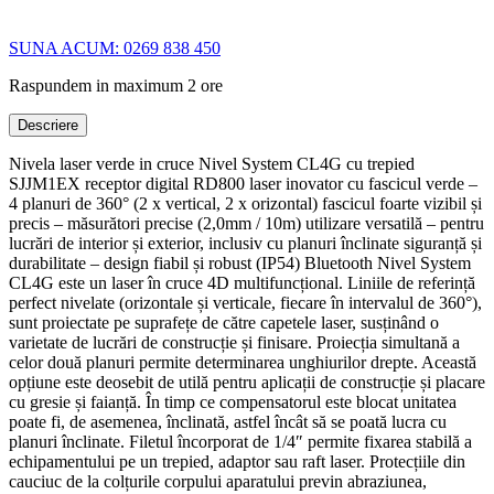
SUNA ACUM: 0269 838 450
Raspundem in maximum 2 ore
Descriere
Nivela laser verde in cruce Nivel System CL4G cu trepied
SJJM1EX receptor digital RD800 laser inovator cu fascicul verde –
4 planuri de 360° (2 x vertical, 2 x orizontal) fascicul foarte vizibil și
precis – măsurători precise (2,0mm / 10m) utilizare versatilă – pentru
lucrări de interior și exterior, inclusiv cu planuri înclinate siguranță și
durabilitate – design fiabil și robust (IP54) Bluetooth Nivel System
CL4G este un laser în cruce 4D multifuncțional. Liniile de referință
perfect nivelate (orizontale și verticale, fiecare în intervalul de 360°),
sunt proiectate pe suprafețe de către capetele laser, susținând o
varietate de lucrări de construcție și finisare. Proiecția simultană a
celor două planuri permite determinarea unghiurilor drepte. Această
opțiune este deosebit de utilă pentru aplicații de construcție și placare
cu gresie și faianță. În timp ce compensatorul este blocat unitatea
poate fi, de asemenea, înclinată, astfel încât să se poată lucra cu
planuri înclinate. Filetul încorporat de 1/4″ permite fixarea stabilă a
echipamentului pe un trepied, adaptor sau raft laser. Protecțiile din
cauciuc de la colțurile corpului aparatului previn abraziunea,