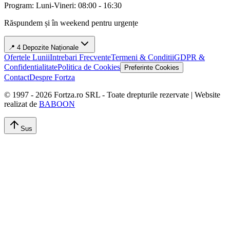
Program: Luni-Vineri: 08:00 - 16:30
Răspundem și în weekend pentru urgențe
📍 4 Depozite Naționale
Ofertele Lunii
Intrebari Frecvente
Termeni & Conditii
GDPR &
Confidentialitate
Politica de Cookies
Preferinte Cookies
Contact
Despre Fortza
© 1997 -
2026
Fortza.ro SRL - Toate drepturile rezervate | Website
realizat de
BABOON
Sus