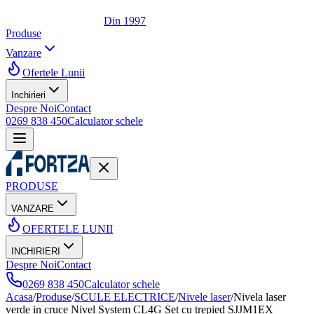
Din 1997
Produse
Vanzare
Ofertele Lunii
Inchirieri
Despre Noi
Contact
0269 838 450
Calculator schele
PRODUSE
VANZARE
OFERTELE LUNII
INCHIRIERI
Despre Noi
Contact
0269 838 450
Calculator schele
Acasa
/
Produse
/
SCULE ELECTRICE
/
Nivele laser
/
Nivela laser
verde in cruce Nivel System CL4G Set cu trepied SJJM1EX