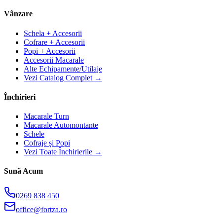
Vânzare
Schela + Accesorii
Cofrare + Accesorii
Popi + Accesorii
Accesorii Macarale
Alte Echipamente/Utilaje
Vezi Catalog Complet →
Închirieri
Macarale Turn
Macarale Automontante
Schele
Cofraje și Popi
Vezi Toate Închirierile →
Sună Acum
0269 838 450
office@fortza.ro