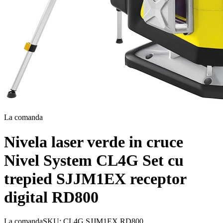
La comanda
Nivela laser verde in cruce
Nivel System CL4G Set cu
trepied SJJM1EX receptor
digital RD800
La comanda
SKU:
CL4G SJJM1EX RD800