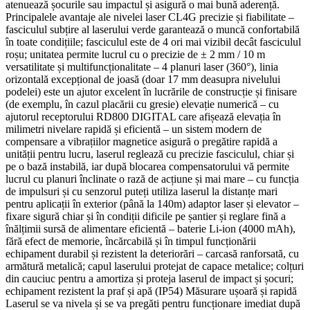
atenuează șocurile sau impactul și asigură o mai bună aderență.
Principalele avantaje ale nivelei laser CL4G precizie și fiabilitate –
fasciculul subțire al laserului verde garantează o muncă confortabilă
în toate condițiile; fasciculul este de 4 ori mai vizibil decât fasciculul
roșu; unitatea permite lucrul cu o precizie de ± 2 mm / 10 m
versatilitate și multifuncționalitate – 4 planuri laser (360°), linia
orizontală excepțional de joasă (doar 17 mm deasupra nivelului
podelei) este un ajutor excelent în lucrările de construcție și finisare
(de exemplu, în cazul placării cu gresie) elevație numerică – cu
ajutorul receptorului RD800 DIGITAL care afișează elevația în
milimetri nivelare rapidă și eficientă – un sistem modern de
compensare a vibrațiilor magnetice asigură o pregătire rapidă a
unității pentru lucru, laserul reglează cu precizie fasciculul, chiar și
pe o bază instabilă, iar după blocarea compensatorului vă permite
lucrul cu planuri înclinate o rază de acțiune și mai mare – cu funcția
de impulsuri și cu senzorul puteți utiliza laserul la distanțe mari
pentru aplicații în exterior (până la 140m) adaptor laser și elevator –
fixare sigură chiar și în condiții dificile pe șantier și reglare fină a
înălțimii sursă de alimentare eficientă – baterie Li-ion (4000 mAh),
fără efect de memorie, încărcabilă și în timpul funcționării
echipament durabil și rezistent la deteriorări – carcasă ranforsată, cu
armătură metalică; capul laserului protejat de capace metalice; colțuri
din cauciuc pentru a amortiza și proteja laserul de impact și șocuri;
echipament rezistent la praf și apă (IP54) Măsurare ușoară și rapidă
Laserul se va nivela și se va pregăti pentru funcționare imediat după