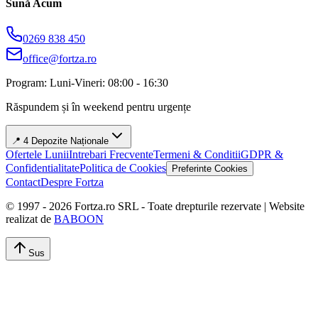
Sună Acum
0269 838 450
office@fortza.ro
Program: Luni-Vineri: 08:00 - 16:30
Răspundem și în weekend pentru urgențe
📍 4 Depozite Naționale
Ofertele Lunii
Intrebari Frecvente
Termeni & Conditii
GDPR &
Confidentialitate
Politica de Cookies
Preferinte Cookies
Contact
Despre Fortza
© 1997 -
2026
Fortza.ro SRL - Toate drepturile rezervate | Website
realizat de
BABOON
Sus