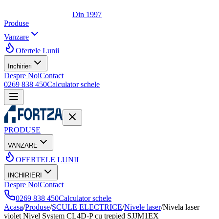
Din 1997
Produse
Vanzare
Ofertele Lunii
Inchirieri
Despre Noi
Contact
0269 838 450
Calculator schele
PRODUSE
VANZARE
OFERTELE LUNII
INCHIRIERI
Despre Noi
Contact
0269 838 450
Calculator schele
Acasa
/
Produse
/
SCULE ELECTRICE
/
Nivele laser
/
Nivela laser
violet Nivel System CL4D-P cu trepied SJJM1EX