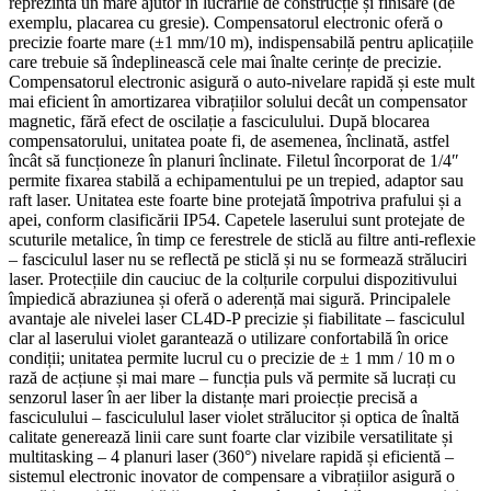
reprezintă un mare ajutor în lucrările de construcție și finisare (de
exemplu, placarea cu gresie). Compensatorul electronic oferă o
precizie foarte mare (±1 mm/10 m), indispensabilă pentru aplicațiile
care trebuie să îndeplinească cele mai înalte cerințe de precizie.
Compensatorul electronic asigură o auto-nivelare rapidă și este mult
mai eficient în amortizarea vibrațiilor solului decât un compensator
magnetic, fără efect de oscilație a fasciculului. După blocarea
compensatorului, unitatea poate fi, de asemenea, înclinată, astfel
încât să funcționeze în planuri înclinate. Filetul încorporat de 1/4″
permite fixarea stabilă a echipamentului pe un trepied, adaptor sau
raft laser. Unitatea este foarte bine protejată împotriva prafului și a
apei, conform clasificării IP54. Capetele laserului sunt protejate de
scuturile metalice, în timp ce ferestrele de sticlă au filtre anti-reflexie
– fasciculul laser nu se reflectă pe sticlă și nu se formează străluciri
laser. Protecțiile din cauciuc de la colțurile corpului dispozitivului
împiedică abraziunea și oferă o aderență mai sigură. Principalele
avantaje ale nivelei laser CL4D-P precizie și fiabilitate – fasciculul
clar al laserului violet garantează o utilizare confortabilă în orice
condiții; unitatea permite lucrul cu o precizie de ± 1 mm / 10 m o
rază de acțiune și mai mare – funcția puls vă permite să lucrați cu
senzorul laser în aer liber la distanțe mari proiecție precisă a
fasciculului – fascicululul laser violet strălucitor și optica de înaltă
calitate generează linii care sunt foarte clar vizibile versatilitate și
multitasking – 4 planuri laser (360°) nivelare rapidă și eficientă –
sistemul electronic inovator de compensare a vibrațiilor asigură o