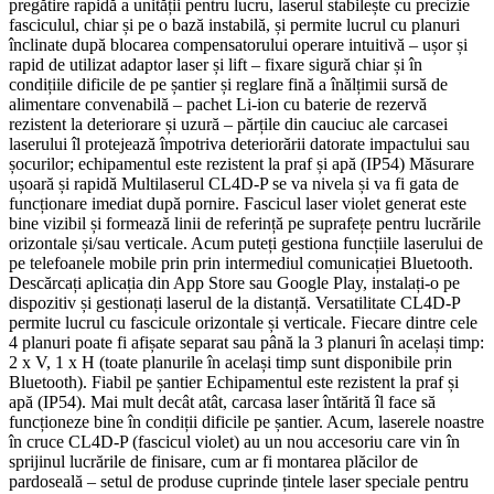
pregătire rapidă a unității pentru lucru, laserul stabilește cu precizie
fasciculul, chiar și pe o bază instabilă, și permite lucrul cu planuri
înclinate după blocarea compensatorului operare intuitivă – ușor și
rapid de utilizat adaptor laser și lift – fixare sigură chiar și în
condițiile dificile de pe șantier și reglare fină a înălțimii sursă de
alimentare convenabilă – pachet Li-ion cu baterie de rezervă
rezistent la deteriorare și uzură – părțile din cauciuc ale carcasei
laserului îl protejează împotriva deteriorării datorate impactului sau
șocurilor; echipamentul este rezistent la praf și apă (IP54) Măsurare
ușoară și rapidă Multilaserul CL4D-P se va nivela și va fi gata de
funcționare imediat după pornire. Fascicul laser violet generat este
bine vizibil și formează linii de referință pe suprafețe pentru lucrările
orizontale și/sau verticale. Acum puteți gestiona funcțiile laserului de
pe telefoanele mobile prin prin intermediul comunicației Bluetooth.
Descărcați aplicația din App Store sau Google Play, instalați-o pe
dispozitiv și gestionați laserul de la distanță. Versatilitate CL4D-P
permite lucrul cu fascicule orizontale și verticale. Fiecare dintre cele
4 planuri poate fi afișate separat sau până la 3 planuri în același timp:
2 x V, 1 x H (toate planurile în același timp sunt disponibile prin
Bluetooth). Fiabil pe șantier Echipamentul este rezistent la praf și
apă (IP54). Mai mult decât atât, carcasa laser întărită îl face să
funcționeze bine în condiții dificile pe șantier. Acum, laserele noastre
în cruce CL4D-P (fascicul violet) au un nou accesoriu care vin în
sprijinul lucrările de finisare, cum ar fi montarea plăcilor de
pardoseală – setul de produse cuprinde țintele laser speciale pentru