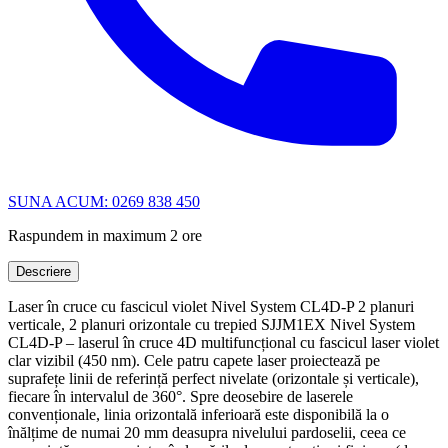
SUNA ACUM: 0269 838 450
Raspundem in maximum 2 ore
Descriere
Laser în cruce cu fascicul violet Nivel System CL4D-P 2 planuri
verticale, 2 planuri orizontale cu trepied SJJM1EX Nivel System
CL4D-P – laserul în cruce 4D multifuncțional cu fascicul laser violet
clar vizibil (450 nm). Cele patru capete laser proiectează pe
suprafețe linii de referință perfect nivelate (orizontale și verticale),
fiecare în intervalul de 360°. Spre deosebire de laserele
convenționale, linia orizontală inferioară este disponibilă la o
înălțime de numai 20 mm deasupra nivelului pardoselii, ceea ce