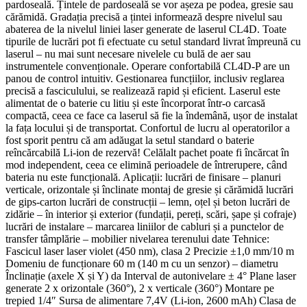
pardoseală. Țintele de pardoseală se vor așeza pe podea, gresie sau
cărămidă. Gradația precisă a țintei informează despre nivelul sau
abaterea de la nivelul liniei laser generate de laserul CL4D. Toate
tipurile de lucrări pot fi efectuate cu setul standard livrat împreună cu
laserul – nu mai sunt necesare nivelele cu bulă de aer sau
instrumentele convenționale. Operare confortabilă CL4D-P are un
panou de control intuitiv. Gestionarea funcțiilor, inclusiv reglarea
precisă a fasciculului, se realizează rapid și eficient. Laserul este
alimentat de o baterie cu litiu și este încorporat într-o carcasă
compactă, ceea ce face ca laserul să fie la îndemână, ușor de instalat
la fața locului și de transportat. Confortul de lucru al operatorilor a
fost sporit pentru că am adăugat la setul standard o baterie
reîncărcabilă Li-ion de rezervă! Celălalt pachet poate fi încărcat în
mod independent, ceea ce elimină perioadele de întrerupere, când
bateria nu este funcțională. Aplicații: lucrări de finisare – planuri
verticale, orizontale și înclinate montaj de gresie și cărămidă lucrări
de gips-carton lucrări de construcții – lemn, oțel și beton lucrări de
zidărie – în interior și exterior (fundații, pereți, scări, șape și cofraje)
lucrări de instalare – marcarea liniilor de cabluri și a punctelor de
transfer tâmplărie – mobilier nivelarea terenului date Tehnice:
Fascicul laser laser violet (450 nm), clasa 2 Precizie ±1,0 mm/10 m
Domeniu de funcționare 60 m (140 m cu un senzor) – diametru
Înclinație (axele X și Y) da Interval de autonivelare ± 4° Plane laser
generate 2 x orizontale (360°), 2 x verticale (360°) Montare pe
trepied 1/4″ Sursa de alimentare 7,4V (Li-ion, 2600 mAh) Clasa de