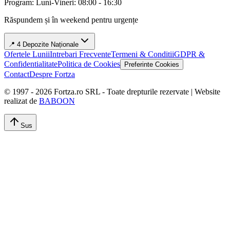
Program: Luni-Vineri: 08:00 - 16:30
Răspundem și în weekend pentru urgențe
📍 4 Depozite Naționale
Ofertele Lunii
Intrebari Frecvente
Termeni & Conditii
GDPR &
Confidentialitate
Politica de Cookies
Preferinte Cookies
Contact
Despre Fortza
© 1997 -
2026
Fortza.ro SRL - Toate drepturile rezervate | Website
realizat de
BABOON
Sus