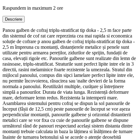
Raspundem in maximum 2 ore
Descriere
Panou galben de cofraj triplu-stratificat tip doka - 2,5 m face parte
din sistemul de cof rat care reprezinta cea mai rapida si economica
soluție de cofrare p anou galben de cofraj triplu-stratificat tip doka -
2,5 m împreuna cu montanți, distanțierele metalice și penele sunt
utilizate pentru armarea pereților, zidurilor de sprijin, fundații de
casa, elevații rigole etc. Panourile galbene sunt realizate din lemn de
rasinoase, triplu-stratificat. Straturile sunt perfect lipite intre ele in 3
directii, rasini melaminice foarte rezistente la umezeala. Stratul din
mijlocul panoului, compus din sipci lamelare perfect lipite intre ele,
nu permite încovoierea, răsucirea sau \nalte devieri de la forma
normala a panoului. Reutilizări multiple, curățare și întreținere
simplă a panourilor. Durata de viata lunga. Rezistență deformare
mare, deformare lemn redus. Rezistenta la intemperii mare.
Asamblarea sistemului pentru cofraj se dispun la sol panourile de
început (fâșii de 12,5 cm) peste panourile de început se vor așeza
perpendicular montanții, panourile galbene și orizontal distantierii
metalici care se vor fixa cu cuie de panourile galbene se dispune
următorul rând de panouri respectand același sistem distanta dintre
montanți trebuie calculata in baza la lățimea si înălțimea de turnare
înainte de turnarea betonului să se acorde o atenție deosebită