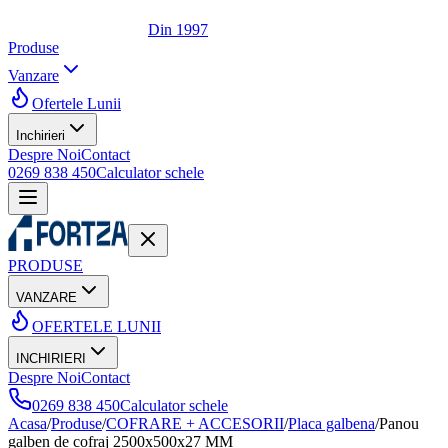
Din 1997
Produse
Vanzare
Ofertele Lunii
Inchirieri
Despre Noi
Contact
0269 838 450
Calculator schele
PRODUSE
VANZARE
OFERTELE LUNII
INCHIRIERI
Despre Noi
Contact
0269 838 450
Calculator schele
Acasa
/
Produse
/
COFRARE + ACCESORII
/
Placa galbena
/
Panou
galben de cofraj 2500x500x27 MM