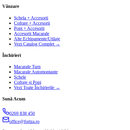
Vânzare
Schela + Accesorii
Cofrare + Accesorii
Popi + Accesorii
Accesorii Macarale
Alte Echipamente/Utilaje
Vezi Catalog Complet →
Închirieri
Macarale Turn
Macarale Automontante
Schele
Cofraje și Popi
Vezi Toate Închirierile →
Sună Acum
0269 838 450
office@fortza.ro