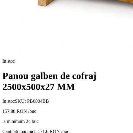
In stoc
Panou galben de cofraj
2500x500x27 MM
In stoc
SKU:
PB0004BB
157,88
RON
/buc
la minimum
24
buc
Cantitati mai mici:
171,6
RON /buc