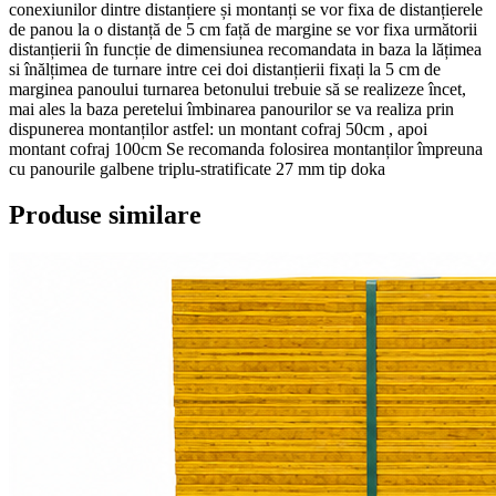
conexiunilor dintre distanțiere și montanți se vor fixa de distanțierele
de panou la o distanță de 5 cm față de margine se vor fixa următorii
distanțierii în funcție de dimensiunea recomandata in baza la lățimea
si înălțimea de turnare intre cei doi distanțierii fixați la 5 cm de
marginea panoului turnarea betonului trebuie să se realizeze încet,
mai ales la baza peretelui îmbinarea panourilor se va realiza prin
dispunerea montanților astfel: un montant cofraj 50cm , apoi
montant cofraj 100cm Se recomanda folosirea montanților împreuna
cu panourile galbene triplu-stratificate 27 mm tip doka
Produse similare