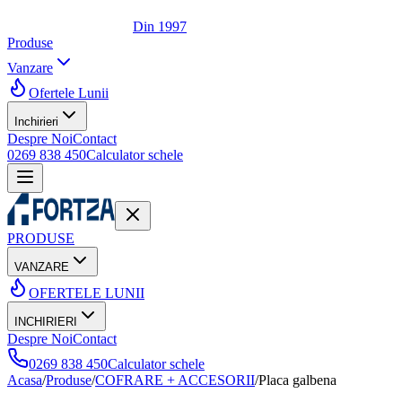
Din 1997
Produse
Vanzare
Ofertele Lunii
Inchirieri
Despre Noi
Contact
0269 838 450
Calculator schele
PRODUSE
VANZARE
OFERTELE LUNII
INCHIRIERI
Despre Noi
Contact
0269 838 450
Calculator schele
Acasa
/
Produse
/
COFRARE + ACCESORII
/
Placa galbena