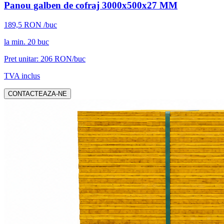
Panou galben de cofraj 3000x500x27 MM
189,5
RON
/buc
la min.
20
buc
Pret unitar:
206
RON/buc
TVA inclus
CONTACTEAZA-NE