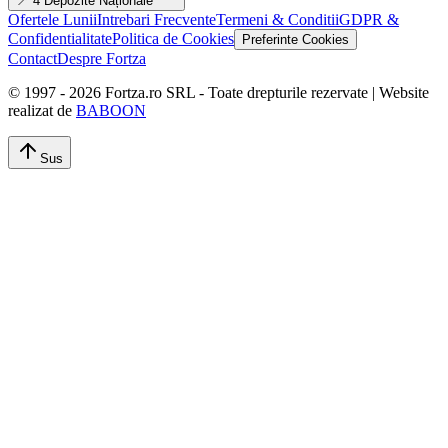
📍 4 Depozite Naționale
Ofertele Lunii
Intrebari Frecvente
Termeni & Conditii
GDPR &
Confidentialitate
Politica de Cookies
Preferinte Cookies
Contact
Despre Fortza
© 1997 -
2026
Fortza.ro SRL - Toate drepturile rezervate | Website
realizat de
BABOON
Sus