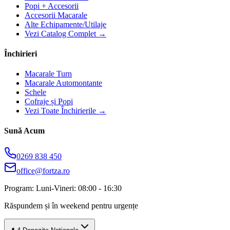
Popi + Accesorii
Accesorii Macarale
Alte Echipamente/Utilaje
Vezi Catalog Complet →
Închirieri
Macarale Turn
Macarale Automontante
Schele
Cofraje și Popi
Vezi Toate Închirierile →
Sună Acum
0269 838 450
office@fortza.ro
Program: Luni-Vineri: 08:00 - 16:30
Răspundem și în weekend pentru urgențe