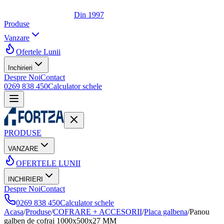
Din 1997
Produse
Vanzare
Ofertele Lunii
Inchirieri
Despre Noi
Contact
0269 838 450
Calculator schele
PRODUSE
VANZARE
OFERTELE LUNII
INCHIRIERI
Despre Noi
Contact
0269 838 450
Calculator schele
Acasa
/
Produse
/
COFRARE + ACCESORII
/
Placa galbena
/
Panou
galben de cofraj 1000x500x27 MM