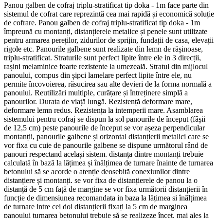
Panou galben de cofraj triplu-stratificat tip doka - 1m face parte din
sistemul de cofrat care reprezintă cea mai rapidă și economică soluție
de cofrare. Panou galben de cofraj triplu-stratificat tip doka - 1m
împreună cu montanți, distanțierele metalice și penele sunt utilizate
pentru armarea pereților, zidurilor de sprijin, fundații de casa, elevații
rigole etc. Panourile galbene sunt realizate din lemn de rășinoase,
triplu-stratificat. Straturile sunt perfect lipite între ele in 3 direcții,
rașini melaminice foarte rezistente la umezeală. Stratul din mijlocul
panoului, compus din șipci lamelare perfect lipite între ele, nu
permite încovoierea, răsucirea sau alte devieri de la forma normală a
panoului. Reutilizări multiple, curățare și întreținere simplă a
panourilor. Durata de viață lungă. Rezistență deformare mare,
deformare lemn redus. Rezistența la intemperii mare. Asamblarea
sistemului pentru cofraj se dispun la sol panourile de început (fâșii
de 12,5 cm) peste panourile de început se vor așeza perpendicular
montanții, panourile galbene și orizontal distanțierii metalici care se
vor fixa cu cuie de panourile galbene se dispune următorul rând de
panouri respectand același sistem. distanța dintre montanți trebuie
calculată în bază la lățimea și înălțimea de turnare înainte de turnarea
betonului să se acorde o atenție deosebită conexiunilor dintre
distanțiere și montanți. se vor fixa de distanțierele de panou la o
distanță de 5 cm față de margine se vor fixa următorii distanțierii în
funcție de dimensiunea recomandata in baza la lățimea si înălțimea
de turnare intre cei doi distanțierii fixați la 5 cm de marginea
panoului turnarea betonului trebuie să se realizeze încet, mai ales la