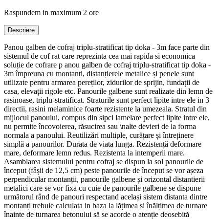
Raspundem in maximum 2 ore
Descriere
Panou galben de cofraj triplu-stratificat tip doka - 3m face parte din
sistemul de cof rat care reprezinta cea mai rapida si economica
soluție de cofrare p anou galben de cofraj triplu-stratificat tip doka -
3m împreuna cu montanți, distanțierele metalice și penele sunt
utilizate pentru armarea pereților, zidurilor de sprijin, fundații de
casa, elevații rigole etc. Panourile galbene sunt realizate din lemn de
rasinoase, triplu-stratificat. Straturile sunt perfect lipite intre ele in 3
directii, rasini melaminice foarte rezistente la umezeala. Stratul din
mijlocul panoului, compus din sipci lamelare perfect lipite intre ele,
nu permite încovoierea, răsucirea sau \nalte devieri de la forma
normala a panoului. Reutilizări multiple, curățare și întreținere
simplă a panourilor. Durata de viata lunga. Rezistență deformare
mare, deformare lemn redus. Rezistenta la intemperii mare.
Asamblarea sistemului pentru cofraj se dispun la sol panourile de
început (fâșii de 12,5 cm) peste panourile de început se vor așeza
perpendicular montanții, panourile galbene și orizontal distantierii
metalici care se vor fixa cu cuie de panourile galbene se dispune
următorul rând de panouri respectand același sistem distanta dintre
montanți trebuie calculata in baza la lățimea si înălțimea de turnare
înainte de turnarea betonului să se acorde o atenție deosebită