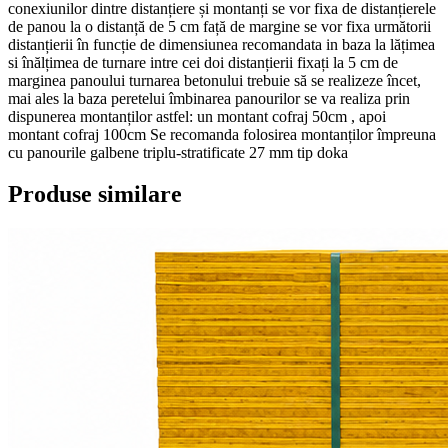
conexiunilor dintre distanțiere și montanți se vor fixa de distanțierele
de panou la o distanță de 5 cm față de margine se vor fixa următorii
distanțierii în funcție de dimensiunea recomandata in baza la lățimea
si înălțimea de turnare intre cei doi distanțierii fixați la 5 cm de
marginea panoului turnarea betonului trebuie să se realizeze încet,
mai ales la baza peretelui îmbinarea panourilor se va realiza prin
dispunerea montanților astfel: un montant cofraj 50cm , apoi
montant cofraj 100cm Se recomanda folosirea montanților împreuna
cu panourile galbene triplu-stratificate 27 mm tip doka
Produse similare