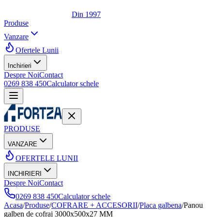
Din 1997
Produse
Vanzare
Ofertele Lunii
Inchirieri
Despre Noi
Contact
0269 838 450
Calculator schele
PRODUSE
VANZARE
OFERTELE LUNII
INCHIRIERI
Despre Noi
Contact
0269 838 450
Calculator schele
Acasa
/
Produse
/
COFRARE + ACCESORII
/
Placa galbena
/
Panou
galben de cofraj 3000x500x27 MM