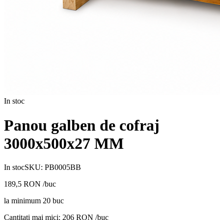
In stoc
Panou galben de cofraj
3000x500x27 MM
In stoc
SKU:
PB0005BB
189,5
RON
/buc
la minimum
20
buc
Cantitati mai mici:
206
RON /buc