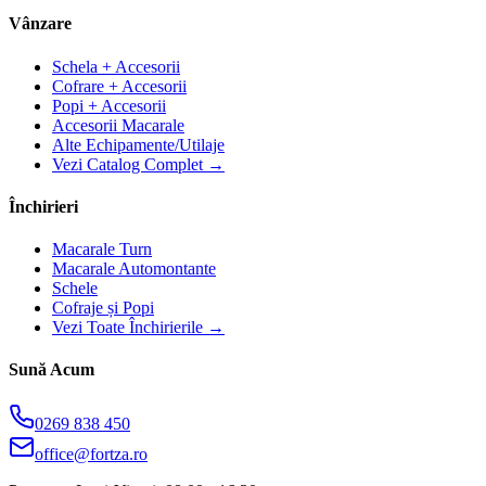
Vânzare
Schela + Accesorii
Cofrare + Accesorii
Popi + Accesorii
Accesorii Macarale
Alte Echipamente/Utilaje
Vezi Catalog Complet →
Închirieri
Macarale Turn
Macarale Automontante
Schele
Cofraje și Popi
Vezi Toate Închirierile →
Sună Acum
0269 838 450
office@fortza.ro