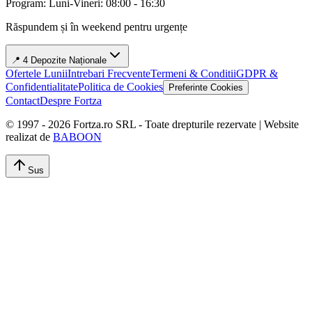
Program: Luni-Vineri: 08:00 - 16:30
Răspundem și în weekend pentru urgențe
📍 4 Depozite Naționale
Ofertele Lunii
Intrebari Frecvente
Termeni & Conditii
GDPR &
Confidentialitate
Politica de Cookies
Preferinte Cookies
Contact
Despre Fortza
© 1997 -
2026
Fortza.ro SRL - Toate drepturile rezervate | Website
realizat de
BABOON
Sus