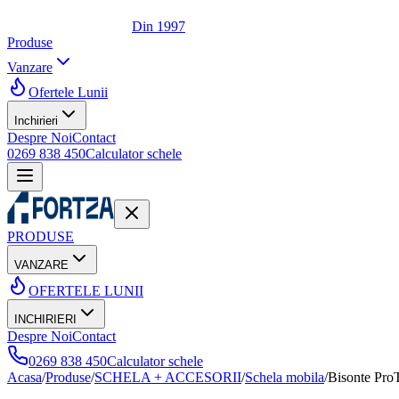
Din 1997
Produse
Vanzare
Ofertele Lunii
Inchirieri
Despre Noi
Contact
0269 838 450
Calculator schele
PRODUSE
VANZARE
OFERTELE LUNII
INCHIRIERI
Despre Noi
Contact
0269 838 450
Calculator schele
Acasa
/
Produse
/
SCHELA + ACCESORII
/
Schela mobila
/
Bisonte Pro