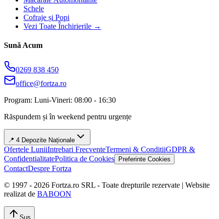
Schele
Cofraje și Popi
Vezi Toate Închirierile →
Sună Acum
0269 838 450
office@fortza.ro
Program: Luni-Vineri: 08:00 - 16:30
Răspundem și în weekend pentru urgențe
📍 4 Depozite Naționale
Ofertele Lunii
Intrebari Frecvente
Termeni & Conditii
GDPR &
Confidentialitate
Politica de Cookies
Preferinte Cookies
Contact
Despre Fortza
© 1997 -
2026
Fortza.ro SRL - Toate drepturile rezervate | Website
realizat de
BABOON
Sus