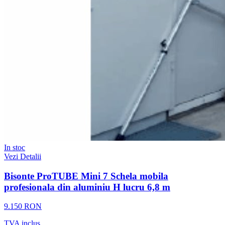
In stoc
Vezi Detalii
Bisonte ProTUBE Mini 7 Schela mobila
profesionala din aluminiu H lucru 6,8 m
9.150 RON
TVA inclus