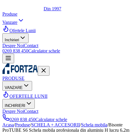
Din 1997
Produse
Vanzare
Ofertele Lunii
Inchirieri
Despre Noi
Contact
0269 838 450
Calculator schele
PRODUSE
VANZARE
OFERTELE LUNII
INCHIRIERI
Despre Noi
Contact
0269 838 450
Calculator schele
Acasa
/
Produse
/
SCHELA + ACCESORII
/
Schela mobila
/
Bisonte
ProTUBE S6 Schela mobila profesionala din aluminiu H lucru 6,2m