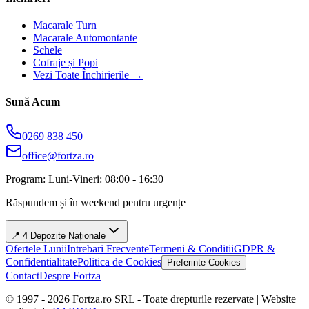
Macarale Turn
Macarale Automontante
Schele
Cofraje și Popi
Vezi Toate Închirierile →
Sună Acum
0269 838 450
office@fortza.ro
Program: Luni-Vineri: 08:00 - 16:30
Răspundem și în weekend pentru urgențe
📍 4 Depozite Naționale
Ofertele Lunii
Intrebari Frecvente
Termeni & Conditii
GDPR &
Confidentialitate
Politica de Cookies
Preferinte Cookies
Contact
Despre Fortza
© 1997 -
2026
Fortza.ro SRL - Toate drepturile rezervate | Website