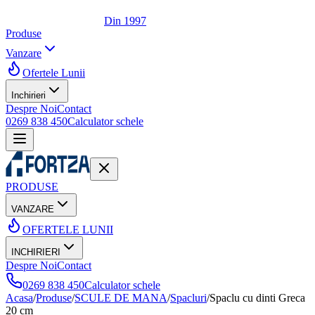
Din 1997
Produse
Vanzare
Ofertele Lunii
Inchirieri
Despre Noi
Contact
0269 838 450
Calculator schele
PRODUSE
VANZARE
OFERTELE LUNII
INCHIRIERI
Despre Noi
Contact
0269 838 450
Calculator schele
Acasa
/
Produse
/
SCULE DE MANA
/
Spacluri
/
Spaclu cu dinti Greca
20 cm