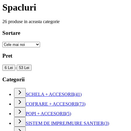
Spacluri
26
produse in aceasta categorie
Sortare
Pret
-
6 Lei
53 Lei
Categorii
SCHELA + ACCESORII
(
41
)
COFRARE + ACCESORII
(
73
)
POPI + ACCESORII
(
5
)
SISTEM DE IMPREJMUIRE SANTIER
(
3
)