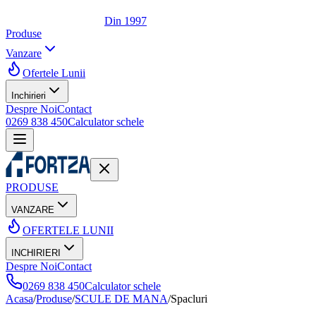
Din 1997
Produse
Vanzare
Ofertele Lunii
Inchirieri
Despre Noi
Contact
0269 838 450
Calculator schele
PRODUSE
VANZARE
OFERTELE LUNII
INCHIRIERI
Despre Noi
Contact
0269 838 450
Calculator schele
Acasa
/
Produse
/
SCULE DE MANA
/
Spacluri