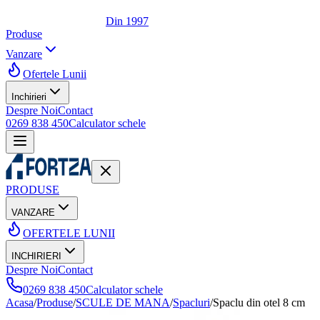
Din 1997
Produse
Vanzare
Ofertele Lunii
Inchirieri
Despre Noi
Contact
0269 838 450
Calculator schele
PRODUSE
VANZARE
OFERTELE LUNII
INCHIRIERI
Despre Noi
Contact
0269 838 450
Calculator schele
Acasa
/
Produse
/
SCULE DE MANA
/
Spacluri
/
Spaclu din otel 8 cm