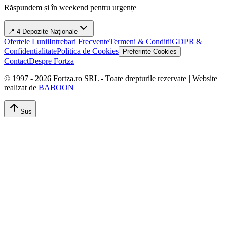
Răspundem și în weekend pentru urgențe
📍 4 Depozite Naționale
Ofertele Lunii
Intrebari Frecvente
Termeni & Conditii
GDPR &
Confidentialitate
Politica de Cookies
Preferinte Cookies
Contact
Despre Fortza
© 1997 -
2026
Fortza.ro SRL - Toate drepturile rezervate | Website
realizat de
BABOON
Sus