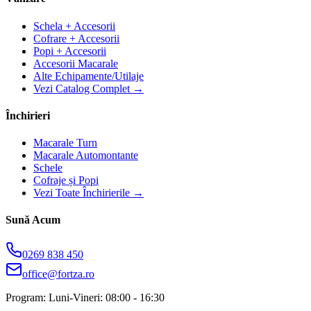
Schela + Accesorii
Cofrare + Accesorii
Popi + Accesorii
Accesorii Macarale
Alte Echipamente/Utilaje
Vezi Catalog Complet →
Închirieri
Macarale Turn
Macarale Automontante
Schele
Cofraje și Popi
Vezi Toate Închirierile →
Sună Acum
0269 838 450
office@fortza.ro
Program: Luni-Vineri: 08:00 - 16:30