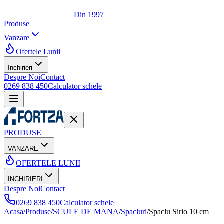
Din 1997
Produse
Vanzare
Ofertele Lunii
Inchirieri
Despre Noi
Contact
0269 838 450
Calculator schele
PRODUSE
VANZARE
OFERTELE LUNII
INCHIRIERI
Despre Noi
Contact
0269 838 450
Calculator schele
Acasa
/
Produse
/
SCULE DE MANA
/
Spacluri
/
Spaclu Sirio 10 cm