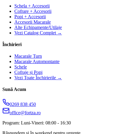
Schela + Accesorii
Cofrare + Accesorii
Popi + Accesorii
Accesorii Macarale
Alte Echipamente/Utilaje
Vezi Catalog Complet →
Închirieri
Macarale Turn
Macarale Automontante
Schele
Cofraje și Popi
Vezi Toate Închirierile →
Sună Acum
0269 838 450
office@fortza.ro
Program: Luni-Vineri: 08:00 - 16:30
Răspundem și în weekend pentru urgențe