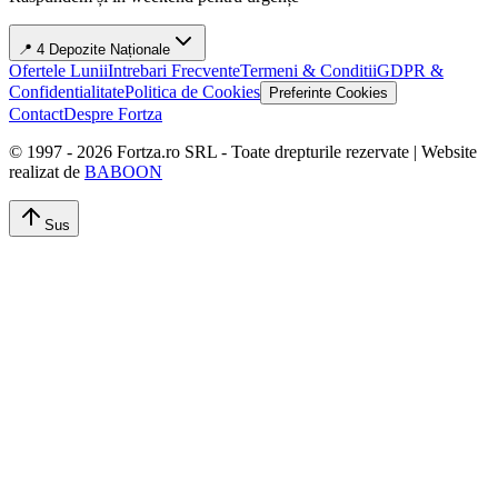
📍 4 Depozite Naționale
Ofertele Lunii
Intrebari Frecvente
Termeni & Conditii
GDPR &
Confidentialitate
Politica de Cookies
Preferinte Cookies
Contact
Despre Fortza
© 1997 -
2026
Fortza.ro SRL - Toate drepturile rezervate | Website
realizat de
BABOON
Sus